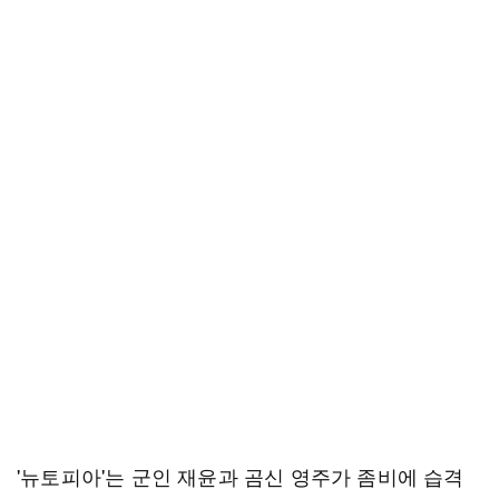
'뉴토피아'는 군인 재윤과 곰신 영주가 좀비에 습격