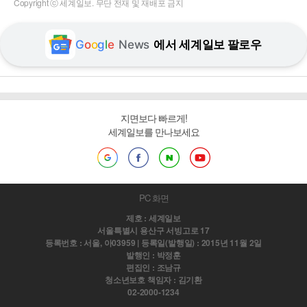
Copyright ⓒ 세계일보. 무단 전재 및 재배포 금지
G
o
o
g
l
e
News
에서 세계일보 팔로우
지면보다 빠르게!
세계일보를 만나보세요
PC 화면
제호 : 세계일보
서울특별시 용산구 서빙고로 17
등록번호 : 서울, 아03959 | 등록일(발행일) : 2015년 11월 2일
발행인 : 박정훈
편집인 : 조남규
청소년보호 책임자 : 김기환
02-2000-1234