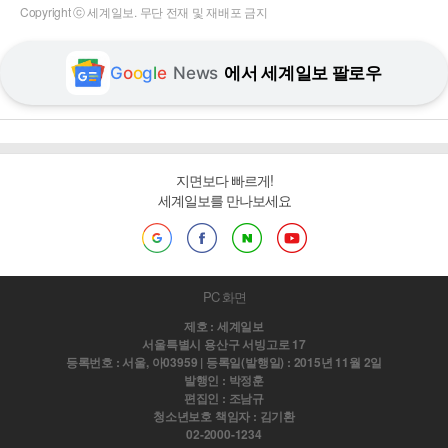
Copyright ⓒ 세계일보. 무단 전재 및 재배포 금지
G
o
o
g
l
e
News
에서 세계일보 팔로우
지면보다 빠르게!
세계일보를 만나보세요
PC 화면
제호 : 세계일보
서울특별시 용산구 서빙고로 17
등록번호 : 서울, 아03959 | 등록일(발행일) : 2015년 11월 2일
발행인 : 박정훈
편집인 : 조남규
청소년보호 책임자 : 김기환
02-2000-1234