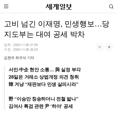
고비 넘긴 이재명, 민생행보…당
지도부는 대여 공세 박차
입력 :
2024-11-26 21:56
수정 :
2024-11-26 22:03
김현우·최우석 기자
서민·中企 현안 소통… 與 실정 부각
28일은 거래소 상법개정 의견 청취
韓 겨냥 “재판보다 민생 살피시라”
野 “이승만 칭송하더니 전철 밟나”
김여사 특검 관련 尹 ‘하야’ 공세