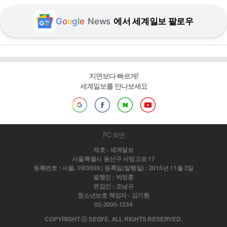
G
o
o
g
l
e
News
에서 세계일보 팔로우
지면보다 빠르게!
세계일보를 만나보세요
PC 화면
제호 : 세계일보
서울특별시 용산구 서빙고로 17
등록번호 : 서울, 아03959 | 등록일(발행일) : 2015년 11월 2일
발행인 : 박정훈
편집인 : 조남규
청소년보호 책임자 : 김기환
02-2000-1234
COPYRIGHT ⓒ SEGYE. ALL RIGHTS RESERVED.