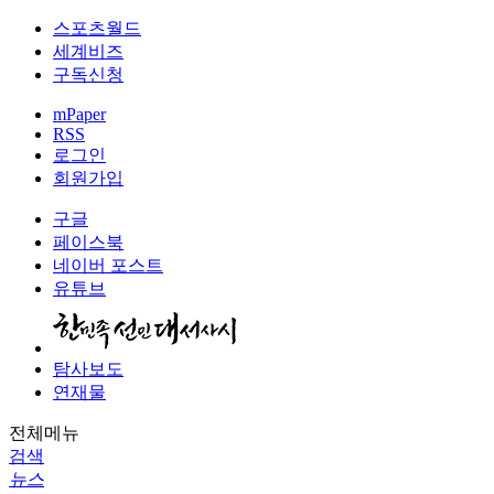
스포츠월드
세계비즈
구독신청
mPaper
RSS
로그인
회원가입
구글
페이스북
네이버 포스트
유튜브
탐사보도
연재물
전체메뉴
검색
뉴스