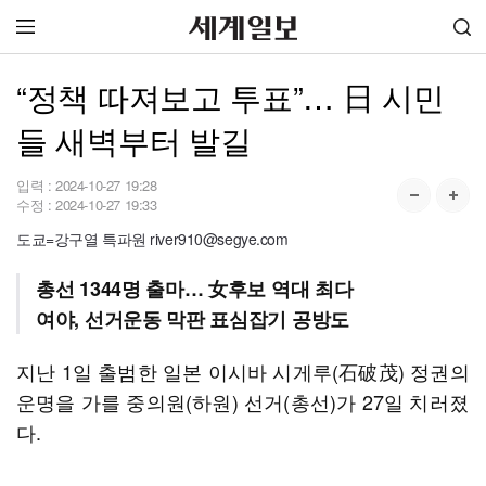
“정책 따져보고 투표”… 日 시민
들 새벽부터 발길
입력 :
2024-10-27 19:28
수정 :
2024-10-27 19:33
도쿄=강구열 특파원 river910@segye.com
총선 1344명 출마… 女후보 역대 최다
여야, 선거운동 막판 표심잡기 공방도
지난 1일 출범한 일본 이시바 시게루(石破茂) 정권의
운명을 가를 중의원(하원) 선거(총선)가 27일 치러졌
다.