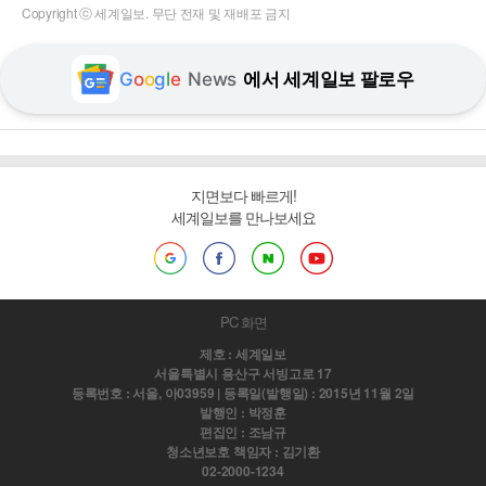
Copyright ⓒ 세계일보. 무단 전재 및 재배포 금지
G
o
o
g
l
e
News
에서 세계일보 팔로우
지면보다 빠르게!
세계일보를 만나보세요
PC 화면
제호 : 세계일보
서울특별시 용산구 서빙고로 17
등록번호 : 서울, 아03959 | 등록일(발행일) : 2015년 11월 2일
발행인 : 박정훈
편집인 : 조남규
청소년보호 책임자 : 김기환
02-2000-1234