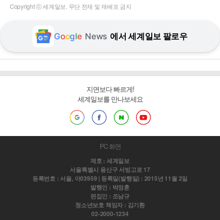
Copyright ⓒ 세계일보. 무단 전재 및 재배포 금지
G
o
o
g
l
e
News
에서 세계일보 팔로우
지면보다 빠르게!
세계일보를 만나보세요
PC 화면
제호 : 세계일보
서울특별시 용산구 서빙고로 17
등록번호 : 서울, 아03959 | 등록일(발행일) : 2015년 11월 2일
발행인 : 박정훈
편집인 : 조남규
청소년보호 책임자 : 김기환
02-2000-1234