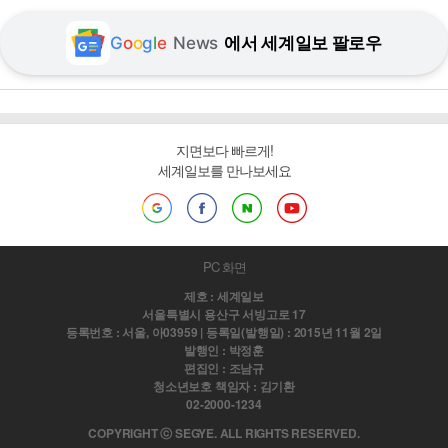
G
o
o
g
l
e
News
에서 세계일보 팔로우
지면보다 빠르게!
세계일보를 만나보세요
PC 화면
제호 : 세계일보
서울특별시 용산구 서빙고로 17
등록번호 : 서울, 아03959 | 등록일(발행일) : 2015년 11월 2일
발행인 : 박정훈
편집인 : 조남규
청소년보호 책임자 : 김기환
02-2000-1234
COPYRIGHT ⓒ SEGYE. ALL RIGHTS RESERVED.