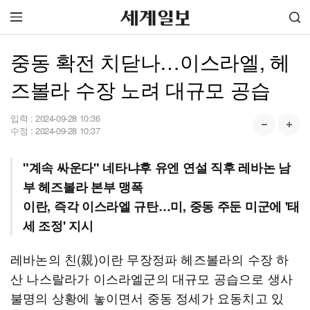
중동 확전 치닫나…이스라엘, 헤
즈볼라 수장 노려 대규모 공습
입력 :
2024-09-28 10:36
수정 :
2024-09-28 10:37
"계속 싸운다" 네타냐후 유엔 연설 직후 레바논 남
부 헤즈볼라 본부 맹폭
이란, 즉각 이스라엘 규탄…미, 중동 주둔 미군에 '태
세 조정' 지시
레바논의 친(親)이란 무장정파 헤즈볼라의 수장 하
산 나스랄라가 이스라엘군의 대규모 공습으로 생사
불명의 상황에 놓이면서 중동 정세가 요동치고 있