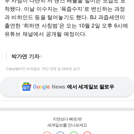
두 사람이 나란히 서 댄스 배틀을 벌이는 모습도 포
착됐다. 이날 이수지는 ‘육즙수지’로 변신하는 과정
과 비하인드 등을 털어놓기도 했다. BJ 과즙세연이
출연한 ‘취하면 사칭범’은 오는 10월 2일 오후 6시에
유튜브 채널에서 공개될 예정이다.
박가연 기자
Copyright ⓒ 세계일보. 무단 전재 및 재배포 금지
G
o
o
g
l
e
News
에서 세계일보 팔로우
지면보다 빠르게!
세계일보를 만나보세요