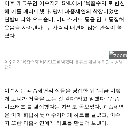
이후 개그우먼 이수지가 SNL에서 ‘육즙수지’로 변신
해 이를 패러디했다. 당시 과즙세연의 착장이었던
단발머리와 오프숄더, 미니스커트 등을 입고 등장해
웃음을 자아낸바. 두 사람의 대면에 많은 관심이 쏠
렸다.
이수지가 '육즙수지' 비하인드를 밝혔다. 유튜브 채널 '취하면 사칭범'
캡처
이수지는 과즙세연의 실물을 영접한 뒤 “지금 이렇
게 보니까 거울을 보는 것 같다”라고 말했다. ‘즙즙
시스터즈’를 결성했다는 자막도 돋보였다. 과즙세연
은 이에 화답하듯 이수지에게 하트를 날렸고, 이수
지 또한 과즙세연에게 하트를 만들어 보냈다.