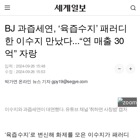
BJ 과즙세연, ‘육즙수지’ 패러디
한 이수지 만났다...“연 매출 30
억” 자랑
입력 :
2024-09-26 15:48
수정 :
2024-09-26 15:53
박가연 온라인 뉴스 기자 gpy19@segye.com
이수지와 과즙세연이 대면했다. 유튜브 채널 '취하면 사칭범' 캡처
‘육즙수지’로 변신해 화제를 모은 이수지가 패러디