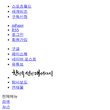
스포츠월드
세계비즈
구독신청
mPaper
RSS
로그인
회원가입
구글
페이스북
네이버 포스트
유튜브
탐사보도
연재물
전체메뉴
검색
뉴스