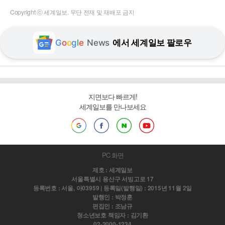
Copyright ⓒ 세계일보. 무단 전재 및 재배포 금지
G
o
o
g
l
e
News
에서 세계일보 팔로우
지면보다 빠르게!
세계일보를 만나보세요
PC 화면
제호 : 세계일보
서울특별시 용산구 서빙고로 17
등록번호 : 서울, 아03959 | 등록일(발행일) : 2015년 11월 2일
발행인 : 박정훈
편집인 : 조남규
청소년보호 책임자 : 김기환
02-2000-1234