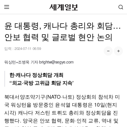
윤 대통령, 캐나다 총리와 회담…
안보 협력 및 글로벌 현안 논의
입력 :
2024-07-11 06:59
워싱턴=조병욱 기자 brightw@segye.com
한·캐나다 정상회담 개최
“외교·국방 고위급 회담 지속’
북대서양조약기구(NATO·나토) 정상회의 참석차 미
국 워싱턴을 방문중인 윤석열 대통령은 10일(현지
시각) 캐나다 저스틴 트뤼도 총리와 정상회담을 진
행했다. 양국은 안보 협력, 문화·인적 교류, 역내 및