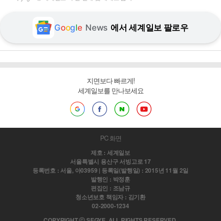
G
o
o
g
l
e
News
에서 세계일보 팔로우
지면보다 빠르게!
세계일보를 만나보세요
PC 화면
제호 : 세계일보
서울특별시 용산구 서빙고로 17
등록번호 : 서울, 아03959 | 등록일(발행일) : 2015년 11월 2일
발행인 : 박정훈
편집인 : 조남규
청소년보호 책임자 : 김기환
02-2000-1234
COPYRIGHT ⓒ SEGYE. ALL RIGHTS RESERVED.