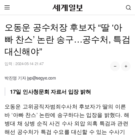
오동운 공수처장 후보자 “딸 ‘아
빠 찬스’ 논란 송구…공수처, 특검
대신해야”
입력 :
2024-05-14 21:47
박진영 기자 jyp@segye.com
17일 인사청문회 자료서 입장 밝혀
오동운 고위공직자범죄수사처 후보자가 딸의 이른
바 ‘아빠 찬스’ 논란에 송구하다는 입장을 밝혔다. 해
병대 채 상병 순직 사건 수사 외압 의혹 특검과 관련
해선 공수처가 특검 수요를 대신할 수 있는 수사기