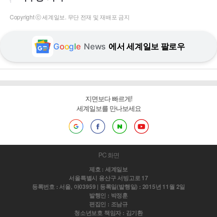
Copyright ⓒ 세계일보. 무단 전재 및 재배포 금지
G
o
o
g
l
e
News
에서 세계일보 팔로우
지면보다 빠르게!
세계일보를 만나보세요
PC 화면
제호 : 세계일보
서울특별시 용산구 서빙고로 17
등록번호 : 서울, 아03959 | 등록일(발행일) : 2015년 11월 2일
발행인 : 박정훈
편집인 : 조남규
청소년보호 책임자 : 김기환