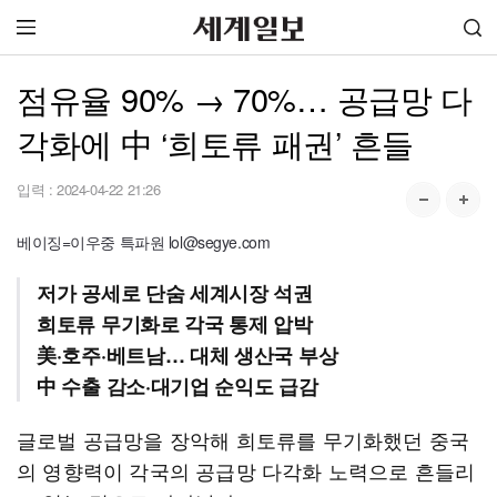
점유율 90% → 70%… 공급망 다
각화에 中 ‘희토류 패권’ 흔들
입력 :
2024-04-22 21:26
베이징=이우중 특파원 lol@segye.com
저가 공세로 단숨 세계시장 석권
희토류 무기화로 각국 통제 압박
美·호주·베트남… 대체 생산국 부상
中 수출 감소·대기업 순익도 급감
글로벌 공급망을 장악해 희토류를 무기화했던 중국
의 영향력이 각국의 공급망 다각화 노력으로 흔들리