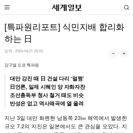
[특파원리포트] 식민지배 합리화
하는 日
입력 :
2024-04-21 23:03
강구열 도쿄 특파원
대만 강진 때 日 건설 다리 ‘멀쩡’
日언론, 일제 시혜인 양 자화자찬
조선총독부 청사 철거 때도 비슷
반성은 없고 역사왜곡에 열 올려
지난 3일 대만 화롄현 남동쪽 23㎞ 해역에서 발생한
규모 7.2의 지진은 일본에서도 큰 관심을 모았다. 지