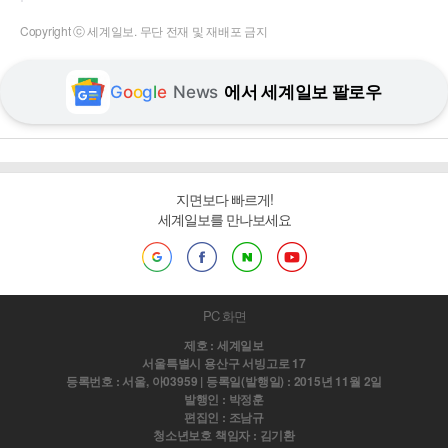
Copyright ⓒ 세계일보. 무단 전재 및 재배포 금지
G
o
o
g
l
e
News
에서 세계일보 팔로우
지면보다 빠르게!
세계일보를 만나보세요
PC 화면
제호 : 세계일보
서울특별시 용산구 서빙고로 17
등록번호 : 서울, 아03959 | 등록일(발행일) : 2015년 11월 2일
발행인 : 박정훈
편집인 : 조남규
청소년보호 책임자 : 김기환