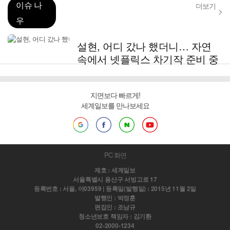
이슈 나
더보기
우
설현, 어디 갔나 했더니… 자연
속에서 넷플릭스 차기작 준비 중
지면보다 빠르게!
세계일보를 만나보세요
PC 화면
제호 : 세계일보
서울특별시 용산구 서빙고로 17
등록번호 : 서울, 아03959 | 등록일(발행일) : 2015년 11월 2일
발행인 : 박정훈
편집인 : 조남규
청소년보호 책임자 : 김기환
02-2000-1234