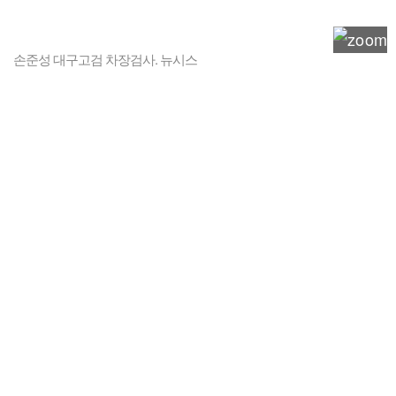
손준성 대구고검 차장검사. 뉴시스