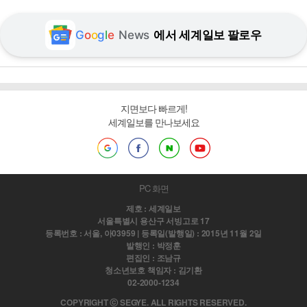
G
o
o
g
l
e
News
에서 세계일보 팔로우
지면보다 빠르게!
세계일보를 만나보세요
PC 화면
제호 : 세계일보
서울특별시 용산구 서빙고로 17
등록번호 : 서울, 아03959 | 등록일(발행일) : 2015년 11월 2일
발행인 : 박정훈
편집인 : 조남규
청소년보호 책임자 : 김기환
02-2000-1234
COPYRIGHT ⓒ SEGYE. ALL RIGHTS RESERVED.