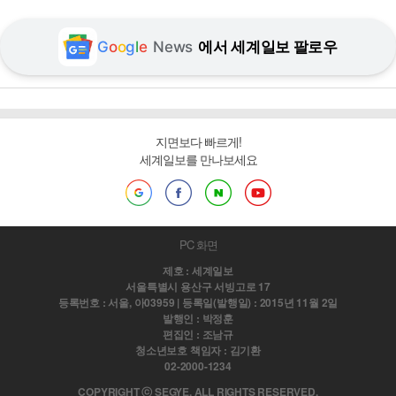
G
o
o
g
l
e
News
에서 세계일보 팔로우
지면보다 빠르게!
세계일보를 만나보세요
PC 화면
제호 : 세계일보
서울특별시 용산구 서빙고로 17
등록번호 : 서울, 아03959 | 등록일(발행일) : 2015년 11월 2일
발행인 : 박정훈
편집인 : 조남규
청소년보호 책임자 : 김기환
02-2000-1234
COPYRIGHT ⓒ SEGYE. ALL RIGHTS RESERVED.