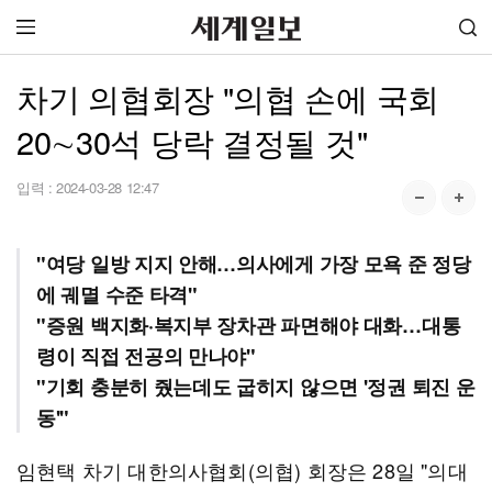
차기 의협회장 "의협 손에 국회
20∼30석 당락 결정될 것"
입력 :
2024-03-28 12:47
"여당 일방 지지 안해…의사에게 가장 모욕 준 정당
에 궤멸 수준 타격"
"증원 백지화·복지부 장차관 파면해야 대화…대통
령이 직접 전공의 만나야"
"기회 충분히 줬는데도 굽히지 않으면 '정권 퇴진 운
동'"
임현택 차기 대한의사협회(의협) 회장은 28일 "의대