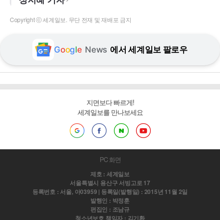
Copyright ⓒ 세계일보. 무단 전재 및 재배포 금지
G
o
o
g
l
e
News
에서 세계일보 팔로우
지면보다 빠르게!
세계일보를 만나보세요
PC 화면
제호 : 세계일보
서울특별시 용산구 서빙고로 17
등록번호 : 서울, 아03959 | 등록일(발행일) : 2015년 11월 2일
발행인 : 박정훈
편집인 : 조남규
청소년보호 책임자 : 김기환