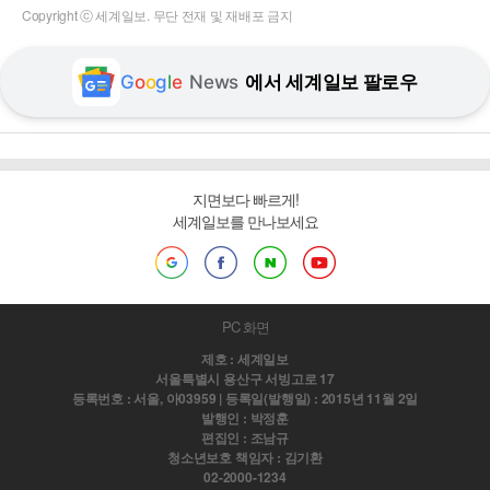
Copyright ⓒ 세계일보. 무단 전재 및 재배포 금지
G
o
o
g
l
e
News
에서 세계일보 팔로우
지면보다 빠르게!
세계일보를 만나보세요
PC 화면
제호 : 세계일보
서울특별시 용산구 서빙고로 17
등록번호 : 서울, 아03959 | 등록일(발행일) : 2015년 11월 2일
발행인 : 박정훈
편집인 : 조남규
청소년보호 책임자 : 김기환
02-2000-1234