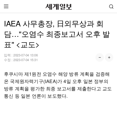
IAEA 사무총장, 日외무상과 회
담…"오염수 최종보고서 오후 발
표" <교도>
입력 :
2023-07-04 13:06
수정 :
2023-07-04 15:31
후쿠시마 제1원전 오염수 해양 방류 계획을 검증해
온 국제원자력기구(IAEA)가 4일 오후 일본 정부의
방류 계획을 평가한 최종 보고서를 제출한다고 교도
통신 등 일본 언론이 보도했다.