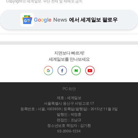
Copyright ⓒ 세계일보. 무단 전재 및 재배포 금지
G
o
o
g
l
e
News
에서 세계일보 팔로우
지면보다 빠르게!
세계일보를 만나보세요
PC 화면
제호 : 세계일보
서울특별시 용산구 서빙고로 17
등록번호 : 서울, 아03959 | 등록일(발행일) : 2015년 11월 2일
발행인 : 박정훈
편집인 : 조남규
청소년보호 책임자 : 김기환
02-2000-1234