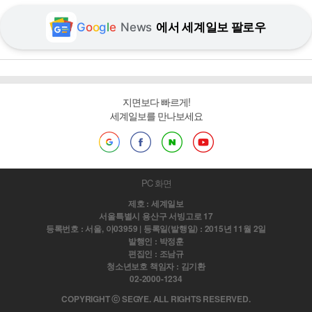
G
o
o
g
l
e
News
에서 세계일보 팔로우
지면보다 빠르게!
세계일보를 만나보세요
PC 화면
제호 : 세계일보
서울특별시 용산구 서빙고로 17
등록번호 : 서울, 아03959 | 등록일(발행일) : 2015년 11월 2일
발행인 : 박정훈
편집인 : 조남규
청소년보호 책임자 : 김기환
02-2000-1234
COPYRIGHT ⓒ SEGYE. ALL RIGHTS RESERVED.