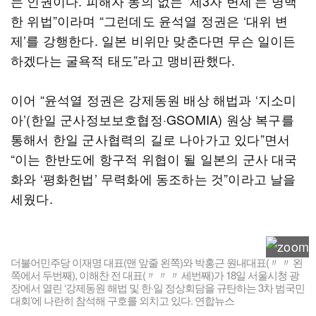
는 인권이다. 피해자 동의 없는 ‘제3자 변제’는 명백
한 위법”이라며 “그런데도 윤석열 정권은 ‘대위 변
제’를 강행한다. 일본 비위만 맞춘다면 무슨 일이든
하겠다는 굴욕적 태도”라고 맹비판했다.
이어 “윤석열 정권은 강제동원 배상 해법과 ‘지소미
아’(한일 군사정보보호협정·GSOMIA) 원상 복구를
통해서 한일 군사협력의 길로 나아가고 있다”면서
“이는 한반도에 항구적 위협이 될 일본의 군사 대국
화와 ‘평화헌법’ 무력화에 동조하는 것”이라고 날을
세웠다.
더불어민주당 이재명 대표(맨 앞줄 왼쪽)와 박홍근 원내대표(〃 〃 왼
쪽에서 두번째), 이해찬 전 대표(〃 〃 〃 세번째)가 18일 서울시청 광
장에서 열린 ‘강제동원 해법 및 한·일 정상회담을 규탄하는 3차 범국민
대회’에 나란히 참석해 구호를 외치고 있다. 연합뉴스