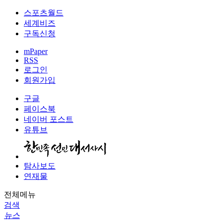
스포츠월드
세계비즈
구독신청
mPaper
RSS
로그인
회원가입
구글
페이스북
네이버 포스트
유튜브
탐사보도
연재물
전체메뉴
검색
뉴스