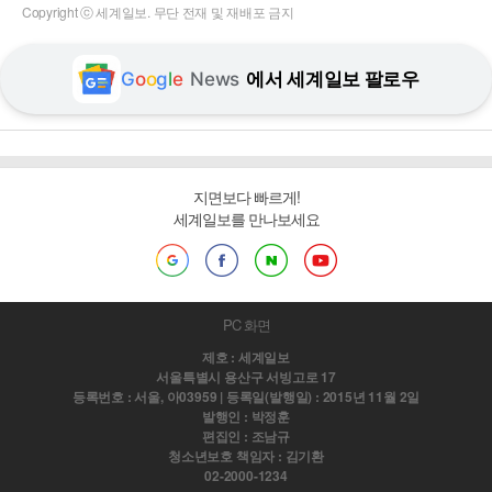
Copyright ⓒ 세계일보. 무단 전재 및 재배포 금지
G
o
o
g
l
e
News
에서 세계일보 팔로우
지면보다 빠르게!
세계일보를 만나보세요
PC 화면
제호 : 세계일보
서울특별시 용산구 서빙고로 17
등록번호 : 서울, 아03959 | 등록일(발행일) : 2015년 11월 2일
발행인 : 박정훈
편집인 : 조남규
청소년보호 책임자 : 김기환
02-2000-1234