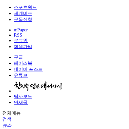
스포츠월드
세계비즈
구독신청
mPaper
RSS
로그인
회원가입
구글
페이스북
네이버 포스트
유튜브
탐사보도
연재물
전체메뉴
검색
뉴스