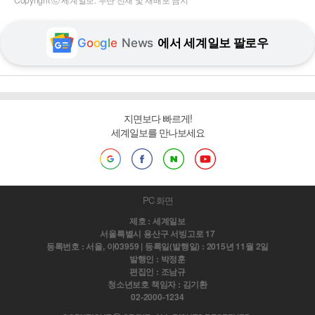
G
o
o
g
l
e
News
에서 세계일보 팔로우
지면보다 빠르게!
세계일보를 만나보세요
PC 화면
제호 : 세계일보
서울특별시 용산구 서빙고로 17
등록번호 : 서울, 아03959 | 등록일(발행일) : 2015년 11월 2일
발행인 : 박정훈
편집인 : 조남규
청소년보호 책임자 : 김기환
02-2000-1234