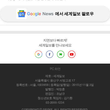
G
o
o
g
l
e
News
에서 세계일보 팔로우
지면보다 빠르게!
세계일보를 만나보세요
PC 화면
제호 : 세계일보
서울특별시 용산구 서빙고로 17
등록번호 : 서울, 아03959 | 등록일(발행일) : 2015년 11월 2일
발행인 : 박정훈
편집인 : 조남규
청소년보호 책임자 : 김기환
02-2000-1234
COPYRIGHT ⓒ SEGYE. ALL RIGHTS RESERVED.