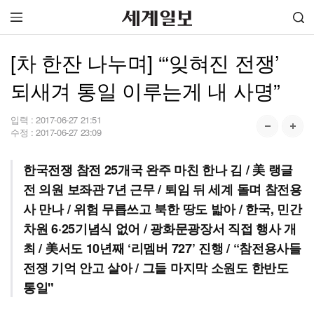
[차 한잔 나누며] “‘잊혀진 전쟁’
되새겨 통일 이루는게 내 사명”
입력 :
2017-06-27 21:51
수정 :
2017-06-27 23:09
한국전쟁 참전 25개국 완주 마친 한나 김 / 美 랭글
전 의원 보좌관 7년 근무 / 퇴임 뒤 세계 돌며 참전용
사 만나 / 위험 무릅쓰고 북한 땅도 밟아 / 한국, 민간
차원 6·25기념식 없어 / 광화문광장서 직접 행사 개
최 / 美서도 10년째 ‘리멤버 727’ 진행 / “참전용사들
전쟁 기억 안고 살아 / 그들 마지막 소원도 한반도
통일"