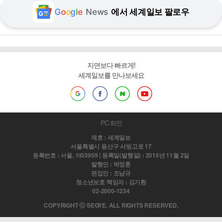
G
o
o
g
l
e
News
에서 세계일보 팔로우
지면보다 빠르게!
세계일보를 만나보세요
PC 화면
제호 : 세계일보
서울특별시 용산구 서빙고로 17
등록번호 : 서울, 아03959 | 등록일(발행일) : 2015년 11월 2일
발행인 : 박정훈
편집인 : 조남규
청소년보호 책임자 : 김기환
02-2000-1234
COPYRIGHT ⓒ SEGYE. ALL RIGHTS RESERVED.