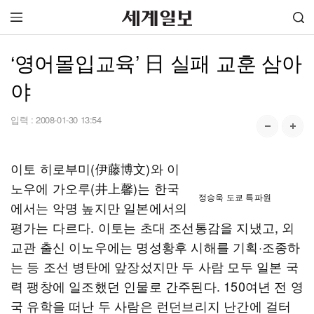
‘영어몰입교육’ 日 실패 교훈 삼아
야
입력 :
2008-01-30 13:54
이토 히로부미(伊藤博文)와 이
노우에 가오루(井上馨)는 한국
정승욱 도쿄 특파원
에서는 악명 높지만 일본에서의
평가는 다르다. 이토는 초대 조선통감을 지냈고, 외
교관 출신 이노우에는 명성황후 시해를 기획·조종하
는 등 조선 병탄에 앞장섰지만 두 사람 모두 일본 국
력 팽창에 일조했던 인물로 간주된다. 150여년 전 영
국 유학을 떠난 두 사람은 런던브리지 난간에 걸터