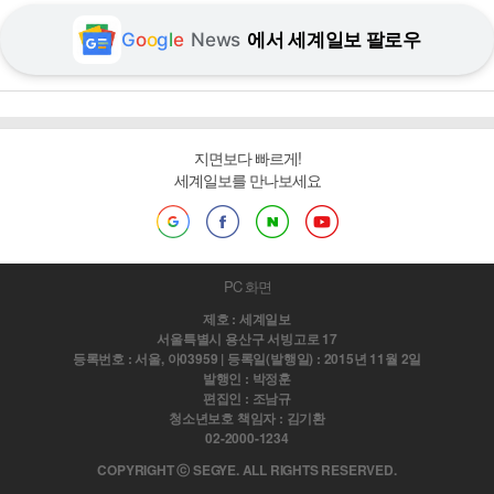
G
o
o
g
l
e
News
에서 세계일보 팔로우
지면보다 빠르게!
세계일보를 만나보세요
PC 화면
제호 : 세계일보
서울특별시 용산구 서빙고로 17
등록번호 : 서울, 아03959 | 등록일(발행일) : 2015년 11월 2일
발행인 : 박정훈
편집인 : 조남규
청소년보호 책임자 : 김기환
02-2000-1234
COPYRIGHT ⓒ SEGYE. ALL RIGHTS RESERVED.