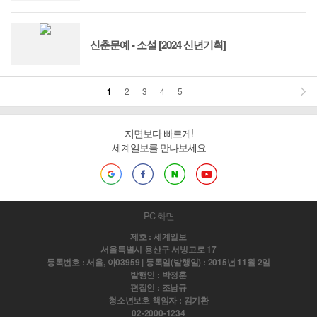
신춘문예 - 소설 [2024 신년기획]
1
2
3
4
5
지면보다 빠르게!
세계일보를 만나보세요
PC 화면
제호 : 세계일보
서울특별시 용산구 서빙고로 17
등록번호 : 서울, 아03959 | 등록일(발행일) : 2015년 11월 2일
발행인 : 박정훈
편집인 : 조남규
청소년보호 책임자 : 김기환
02-2000-1234