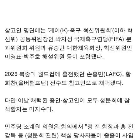
참고인 명단에는 '케이(K)-축구 혁신위원회'(이하 혁
신위) 공동위원장인 박지성 국제축구연맹(FIFA) 분
과위원회 위원과 유승민 대한체육회장, 혁신위원인
이영표·박주호 해설위원 등이 포함됐다.
2026 북중미 월드컵에 출전했던 손흥민(LAFC), 황
희찬(울버햄프턴) 선수도 참고인으로 채택됐다.
다만 이날 채택된 증인·참고인이 모두 청문회에 참
석할지는 미지수다.
민주당 조계원 의원은 회의에서 "정 전 회장과 홍 전
감독 등 (청문회 관련) 핵심 당사자들이 줄줄이 사임