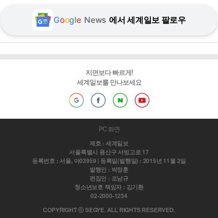
G
o
o
g
l
e
News
에서 세계일보 팔로우
지면보다 빠르게!
세계일보를 만나보세요
PC 화면
제호 : 세계일보
서울특별시 용산구 서빙고로 17
등록번호 : 서울, 아03959 | 등록일(발행일) : 2015년 11월 2일
발행인 : 박정훈
편집인 : 조남규
청소년보호 책임자 : 김기환
02-2000-1234
COPYRIGHT ⓒ SEGYE. ALL RIGHTS RESERVED.