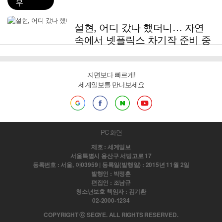
우
설현, 어디 갔나 했더니… 자연
속에서 넷플릭스 차기작 준비 중
지면보다 빠르게!
세계일보를 만나보세요
PC 화면
제호 : 세계일보
서울특별시 용산구 서빙고로 17
등록번호 : 서울, 아03959 | 등록일(발행일) : 2015년 11월 2일
발행인 : 박정훈
편집인 : 조남규
청소년보호 책임자 : 김기환
02-2000-1234
COPYRIGHT ⓒ SEGYE. ALL RIGHTS RESERVED.