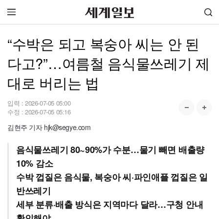
“수박은 되고 복숭아 씨는 안 된
다고?”…여름철 음식물쓰레기 제
대로 버리는 법
입력 :
2026-07-05 05:00
수정 :
2026-07-05 05:16
김현주 기자 hjk@segye.com
음식물쓰레기 80~90%가 수분…물기 빼면 배출량
10% 감소
수박 껍질은 음식물, 복숭아 씨·파인애플 껍질은 일
반쓰레기
세부 분류·배출 방식은 지역마다 달라…구청 안내
확인해야