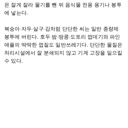
은 잘게 잘라 물기를 뺀 뒤 음식물 전용 용기나 봉투
에 넣는다.
복숭아·자두·살구·감처럼 단단한 씨는 일반 종량제
봉투에 버린다. 호두·밤·땅콩·도토리 껍데기와 파인
애플의 딱딱한 껍질도 일반쓰레기다. 단단한 물질은
처리시설에서 잘 분쇄되지 않고 기계 고장을 일으킬
수 있다.