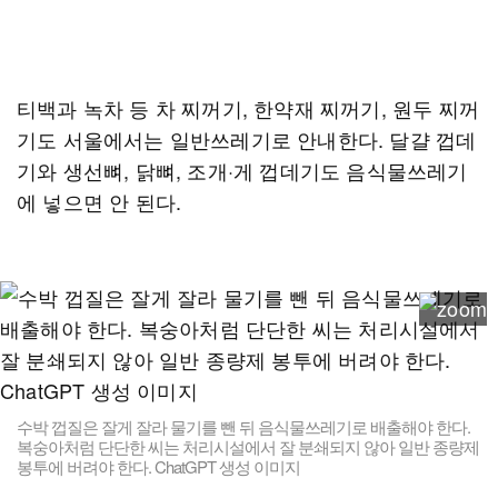
티백과 녹차 등 차 찌꺼기, 한약재 찌꺼기, 원두 찌꺼
기도 서울에서는 일반쓰레기로 안내한다. 달걀 껍데
기와 생선뼈, 닭뼈, 조개·게 껍데기도 음식물쓰레기
에 넣으면 안 된다.
수박 껍질은 잘게 잘라 물기를 뺀 뒤 음식물쓰레기로 배출해야 한다.
복숭아처럼 단단한 씨는 처리시설에서 잘 분쇄되지 않아 일반 종량제
봉투에 버려야 한다. ChatGPT 생성 이미지