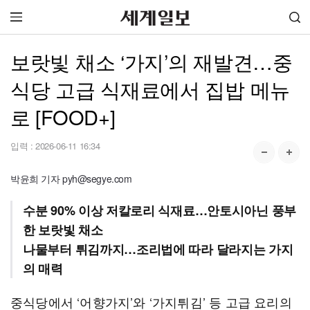
보랏빛 채소 ‘가지’의 재발견…중
식당 고급 식재료에서 집밥 메뉴
로 [FOOD+]
입력 :
2026-06-11 16:34
박윤희 기자 pyh@segye.com
수분 90% 이상 저칼로리 식재료…안토시아닌 풍부
한 보랏빛 채소
나물부터 튀김까지…조리법에 따라 달라지는 가지
의 매력
중식당에서 ‘어향가지’와 ‘가지튀김’ 등 고급 요리의