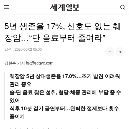
5년 생존율 17%, 신호도 없는 췌
장암…“단 음료부터 줄여라”
입력 :
2026-06-02 05:00
김현주 기자 hjk@segye.com
췌장암 5년 상대생존율 17.0%…조기 발견 어려워
관리 중요
술·단 음료 잦은 섭취, 혈당·체중 관리에 부담 줄 수
있어
식후 10분 걷기·금연부터…완벽한 절제보다 횟수
줄이기