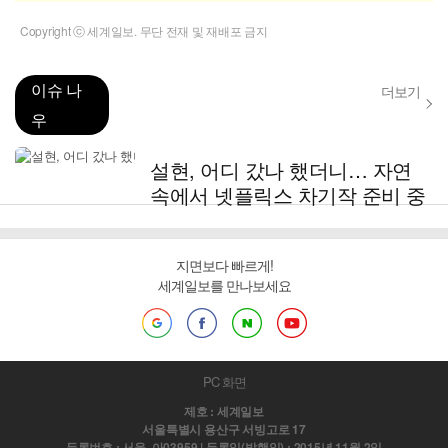
Copyright ⓒ 세계일보. 무단 전재 및 재배포 금지
이슈 나
더보기
우
설현, 어디 갔나 했더니… 자연
속에서 넷플릭스 차기작 준비 중
지면보다 빠르게!
세계일보를 만나보세요
PC 화면
제호 : 세계일보
서울특별시 용산구 서빙고로 17
등록번호 : 서울, 아03959 | 등록일(발행일) : 2015년 11월 2일