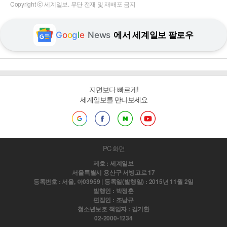
Copyright ⓒ 세계일보. 무단 전재 및 재배포 금지
G
o
o
g
l
e
News
에서 세계일보 팔로우
지면보다 빠르게!
세계일보를 만나보세요
PC 화면
제호 : 세계일보
서울특별시 용산구 서빙고로 17
등록번호 : 서울, 아03959 | 등록일(발행일) : 2015년 11월 2일
발행인 : 박정훈
편집인 : 조남규
청소년보호 책임자 : 김기환
02-2000-1234