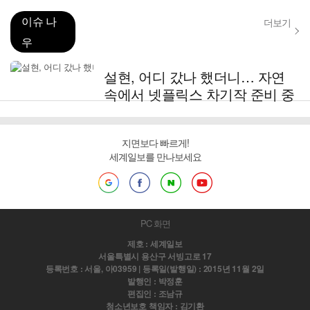
이슈 나
더보기
우
설현, 어디 갔나 했더니… 자연
속에서 넷플릭스 차기작 준비 중
지면보다 빠르게!
세계일보를 만나보세요
PC 화면
제호 : 세계일보
서울특별시 용산구 서빙고로 17
등록번호 : 서울, 아03959 | 등록일(발행일) : 2015년 11월 2일
발행인 : 박정훈
편집인 : 조남규
청소년보호 책임자 : 김기환