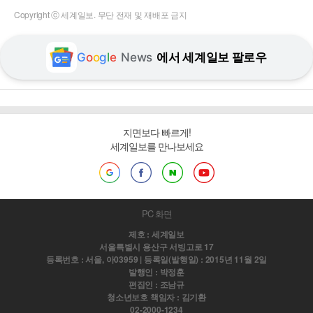
Copyright ⓒ 세계일보. 무단 전재 및 재배포 금지
G
o
o
g
l
e
News
에서 세계일보 팔로우
지면보다 빠르게!
세계일보를 만나보세요
PC 화면
제호 : 세계일보
서울특별시 용산구 서빙고로 17
등록번호 : 서울, 아03959 | 등록일(발행일) : 2015년 11월 2일
발행인 : 박정훈
편집인 : 조남규
청소년보호 책임자 : 김기환
02-2000-1234